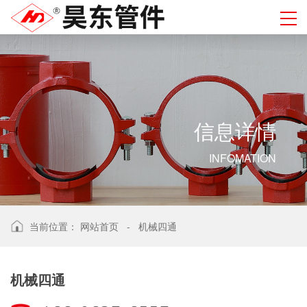
信
息
详
情
INFOMATION
当前位置：
网站首页
-
机械四通
机械四通